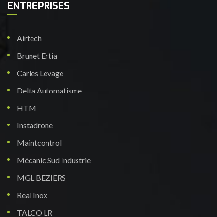
ENTREPRISES
Airtech
Brunet Ertia
Carles Levage
Delta Automatisme
HTM
Instadrone
Maintcontrol
Mécanic Sud Industrie
MGL BEZIERS
Real Inox
TALCO LR