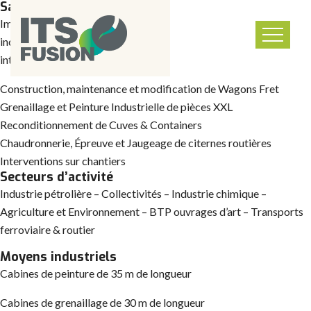
Savoir-faire
Implantés à Béziers, sur un axe ferroviaire majeur, dans un site
industriel moderne et fonctionnel de près de 50 000m², nous
intervenons depuis 1961 dans 5 domaines d’activité :
Construction, maintenance et modification de Wagons Fret
Grenaillage et Peinture Industrielle de pièces XXL
Reconditionnement de Cuves & Containers
Chaudronnerie, Épreuve et Jaugeage de citernes routières
Interventions sur chantiers
Secteurs d’activité
Industrie pétrolière – Collectivités – Industrie chimique –
Agriculture et Environnement – BTP ouvrages d’art – Transports
ferroviaire & routier
Moyens industriels
Cabines de peinture de 35 m de longueur
Cabines de grenaillage de 30 m de longueur