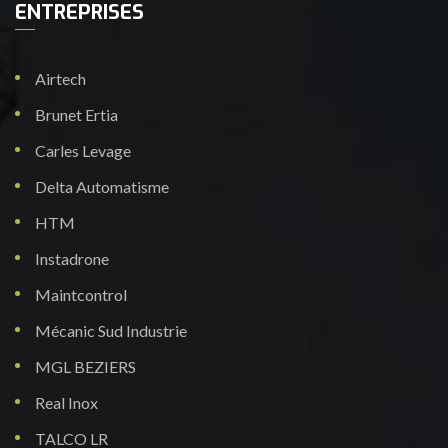
ENTREPRISES
Airtech
Brunet Ertia
Carles Levage
Delta Automatisme
HTM
Instadrone
Maintcontrol
Mécanic Sud Industrie
MGL BEZIERS
Real Inox
TALCO LR